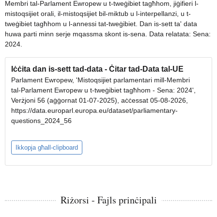
Membri tal-Parlament Ewropew u t-tweġibiet tagħhom, jiġifieri l-
mistoqsijiet orali, il-mistoqsijiet bil-miktub u l-interpellanzi, u t-
tweġibiet tagħhom u l-annessi tat-tweġibiet. Dan is-sett ta' data
huwa parti minn serje mqassma skont is-sena. Data relatata: Sena:
2024.
Iċċita dan is-sett tad-data - Ċitar tad-Data tal-UE
Parlament Ewropew, 'Mistoqsijiet parlamentari mill-Membri
tal-Parlament Ewropew u t-tweġibiet tagħhom - Sena: 2024',
Verżjoni 56 (aġġornat 01-07-2025), aċċessat 05-08-2026,
https://data.europarl.europa.eu/dataset/parliamentary-
questions_2024_56
Ikkopja għall-clipboard
Riżorsi - Fajls prinċipali