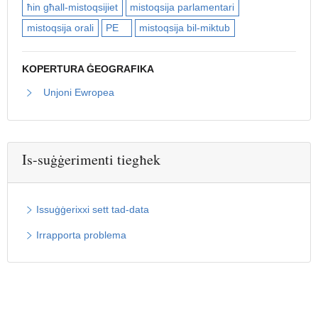
ħin għall-mistoqsijiet
mistoqsija parlamentari
mistoqsija orali
PE
mistoqsija bil-miktub
KOPERTURA ĠEOGRAFIKA
Unjoni Ewropea
Is-suġġerimenti tiegħek
Issuġġerixxi sett tad-data
Irrapporta problema