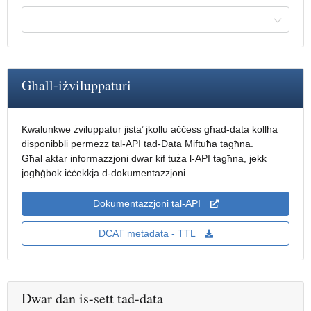
Għall-iżviluppaturi
Kwalunkwe żviluppatur jista’ jkollu aċċess għad-data kollha
disponibbli permezz tal-API tad-Data Miftuħa tagħna.
Għal aktar informazzjoni dwar kif tuża l-API tagħna, jekk
jogħġbok iċċekkja d-dokumentazzjoni.
Dokumentazzjoni tal-API
DCAT metadata - TTL 
Dwar dan is-sett tad-data