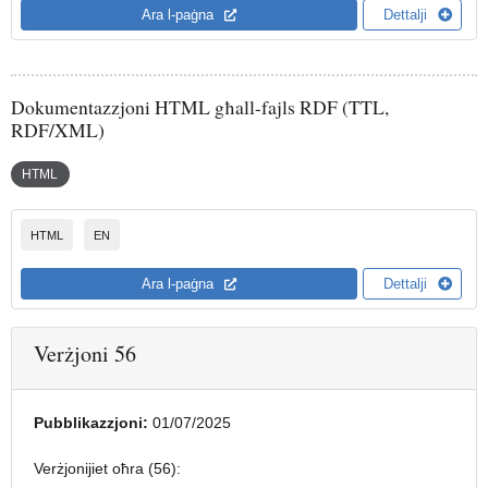
EN
csvw - E
Ara l-paġna
Dettalji
Dokumentazzjoni HTML għall-fajls RDF (TTL,
RDF/XML)
HTML
Format
HTML
EN
EN
html - EN
Ara l-paġna
Dettalji
Verżjoni 56
Pubblikazzjoni:
01/07/2025
Verżjonijiet oħra (56):