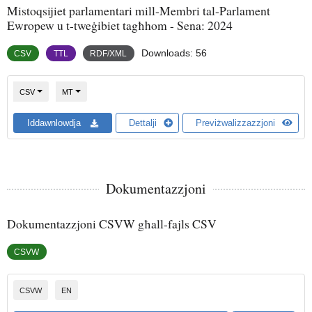
Mistoqsijiet parlamentari mill-Membri tal-Parlament
Ewropew u t-tweġibiet tagħhom - Sena: 2024
Downloads: 56
CSV
TTL
RDF/XML
Agħżel format
Agħżel lingwa
Lingwa Malti
CSV
MT
CSV - Malti
CSV - Malti
CSV - Ma
Iddawnlowdja
Dettalji
Previżwalizzazzjoni
Dokumentazzjoni
Dokumentazzjoni CSVW għall-fajls CSV
CSVW
Format
CSVW
EN