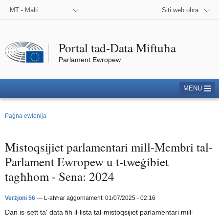
Iftaħ / agħlaq i
MT - Malti
Siti web oħra
Portal tad-Data Miftuħa
Parlament Ewropew
Parlament Ewropew
MENU
Paġna ewlenija
Mistoqsijiet parlamentari mill-Membri tal-
Parlament Ewropew u t-tweġibiet
tagħhom - Sena: 2024
Verżjoni 56
— L-aħħar aġġornament: 01/07/2025 - 02:16
Dan is-sett ta' data fih il-lista tal-mistoqsijiet parlamentari mill-