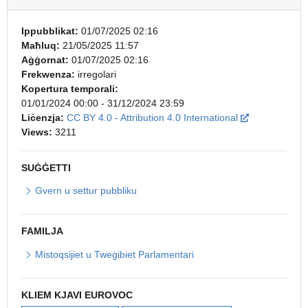
Ippubblikat:
01/07/2025 02:16
Maħluq:
21/05/2025 11:57
Aġġornat:
01/07/2025 02:16
Frekwenza:
irregolari
Kopertura temporali:
01/01/2024 00:00 - 31/12/2024 23:59
Jinfetaħ f’pa
Liċenzja:
CC BY 4.0 - Attribution 4.0 International
Views:
3211
SUĠĠETTI
Gvern u settur pubbliku
FAMILJA
Mistoqsijiet u Tweġibiet Parlamentari
KLIEM KJAVI EUROVOC